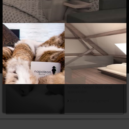
genieten.
Boek meteen onze sauna
Wellness &
Massage
Ontstressen lukt het best als u
zich even van kop tot teen laat
verwennen. Massage,
gelaatsverzorging, pedicure, …
laat u gerust even onder
handen nemen door onze
spacialisten.
Boek een arrangement