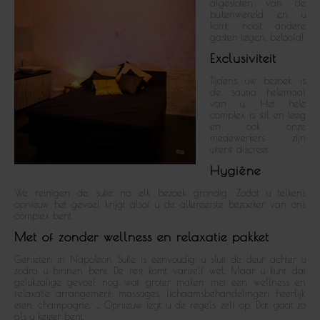
afgesloten van de
buitenwereld en u
komt nooit andere
gasten tegen, beloofd!
Exclusiviteit
Tijdens uw bezoek is
de sauna helemaal
van u. Het hele
complex is stil en leeg
en ook onze
medewerkers zijn
uiterst discreet.
Hygiëne
We reinigen de suite na elk bezoek grondig. Zodat u telkens
opnieuw het gevoel krijgt alsof u de allereerste bezoeker van ons
complex bent.
Met of zonder wellness en relaxatie pakket
Genieten in Napoleon Suite is eenvoudig: u sluit de deur achter u
zodra u binnen bent. De rest komt vanzelf wel. Maar u kunt dat
gelukzalige gevoel nog wat groter maken met een wellness en
relaxatie arrangement: massages, lichaamsbehandelingen, heerlijk
eten, champagne, ... Opnieuw legt u de regels zelf op. Dat gaat zo
als u keizer bent.