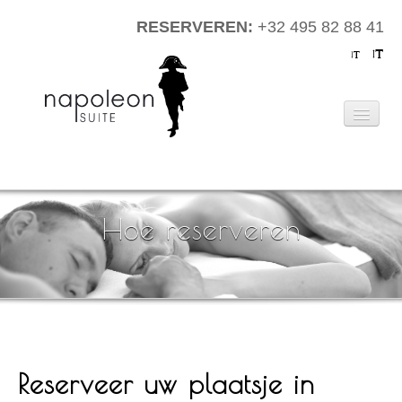
RESERVEREN:
+32 495 82 88 41
Home
Cadeaubon
Hoe reserveren
Arrangementen
Fotogalerij
Algemene Informatie
Reserveer uw plaatsje in